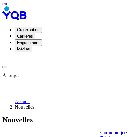
en
Organisation
Carrières
Engagement
Médias
À propos
À
Accueil
propos
Nouvelles
de
YQB
Nouvelles
Direction
et
conseil
Communiqué
Communiqué
Communiqué
Communiqué
d'administration