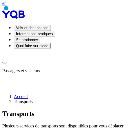
en
Vols et destinations
Informations pratiques
Se stationner
Quoi faire sur place
Passagers et visiteurs
Accueil
Transports
Arrivées
Départs
Transports
Prendre
ou
déposer
Plusieurs services de transports sont disponibles pour vous déplacer