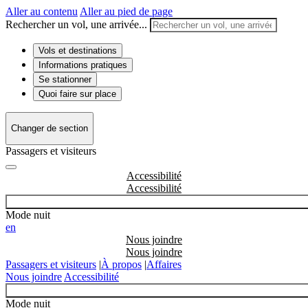
Aller au contenu
Aller au pied de page
Rechercher un vol, une arrivée...
Vols et destinations
Informations pratiques
Se stationner
Quoi faire sur place
Changer de section
Passagers et visiteurs
Accessibilité
Mode nuit
en
Nous joindre
Passagers et visiteurs
|
À propos
|
Affaires
Nous joindre
Accessibilité
Mode nuit