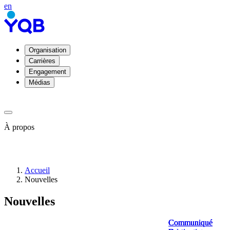
en
Organisation
Carrières
Engagement
Médias
À propos
À
Accueil
propos
Nouvelles
de
YQB
Nouvelles
Direction
et
conseil
Communiqué
Communiqué
Communiqué
Communiqué
d'administration