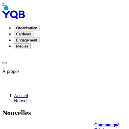
en
Organisation
Carrières
Engagement
Médias
À propos
À
Accueil
propos
Nouvelles
de
YQB
Nouvelles
Direction
et
conseil
Communiqué
Communiqué
Communiqué
Communiqué
d'administration