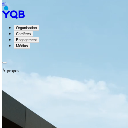
en
Organisation
Carrières
Engagement
Médias
À propos
À
propos
de
YQB
Direction
et
conseil
d'administration