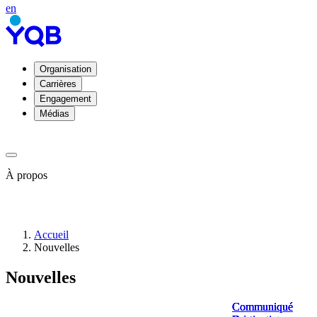
en
Organisation
Carrières
Engagement
Médias
À propos
À
Accueil
propos
Nouvelles
de
YQB
Nouvelles
Direction
et
conseil
Communiqué
Communiqué
Communiqué
Communiqué
d'administration