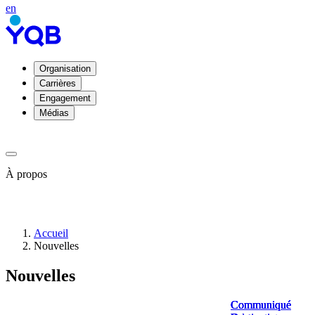
en
Organisation
Carrières
Engagement
Médias
À propos
À
Accueil
propos
Nouvelles
de
YQB
Nouvelles
Direction
et
conseil
Communiqué
Communiqué
Communiqué
Communiqué
d'administration