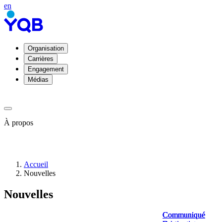
en
Organisation
Carrières
Engagement
Médias
À propos
À
Accueil
propos
Nouvelles
de
YQB
Nouvelles
Direction
et
conseil
Communiqué
Communiqué
Communiqué
Communiqué
d'administration