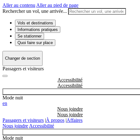
Aller au contenu
Aller au pied de page
Rechercher un vol, une arrivée...
Vols et destinations
Informations pratiques
Se stationner
Quoi faire sur place
Changer de section
Passagers et visiteurs
Accessibilité
Mode nuit
en
Nous joindre
Passagers et visiteurs
|
À propos
|
Affaires
Nous joindre
Accessibilité
Mode nuit