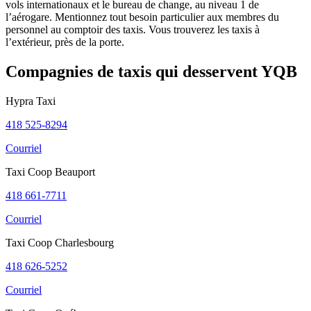
frontaliers
vols internationaux et le bureau de change, au niveau 1 de
Observer
l’aérogare. Mentionnez tout besoin particulier aux membres du
les
personnel au comptoir des taxis. Vous trouverez les taxis à
avions
l’extérieur, près de la porte.
Compagnies de taxis qui desservent YQB
Hypra Taxi
Transports
Location
418 525-8294
de
voiture
Courriel
Carte
interactive
Taxi Coop Beauport
418 661-7711
Courriel
Accessibilité
Taxi Coop Charlesbourg
Voyager
418 626-5252
en
famille
Courriel
Voyager
avec