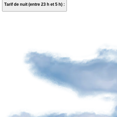
Fauteuils
Tarif de nuit (entre 23 h et 5 h) :
de
massage
Se
divertir
à
l'aéroport
Tous
les
divertissements
Café
Air
Canada
Salon
Boréal
par
YQB