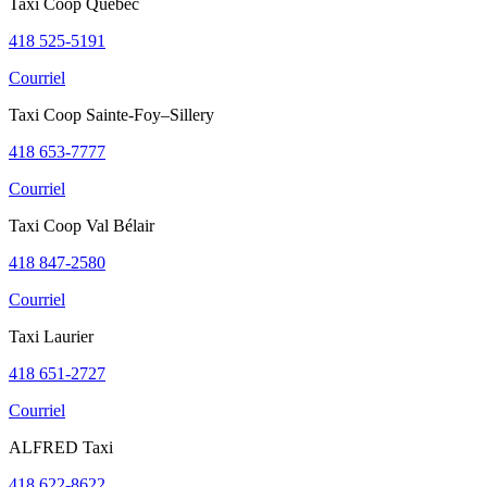
Taxi Coop Québec
un
animal
418 525-5191
Enfant
voyageant
Courriel
seul
Taxi Coop Sainte-Foy–Sillery
418 653-7777
Économiser
Courriel
grâce
au
Taxi Coop Val Bélair
prépaiement
Modifier
418 847-2580
ou
annuler
Courriel
mon
prépaiement
Taxi Laurier
Demander
un
418 651-2727
remboursement
Courriel
ALFRED Taxi
Stationnement
418 622-8622