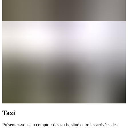
votre
retour
en
toute
tranquillité
Découvrir
Bagages
Enregistrement
Location
de
casiers
Bureau
de
change
et
guichets
Taxi
automatiques
Sécurité
Services
Présentez-vous au comptoir des taxis, situé entre les arrivées des