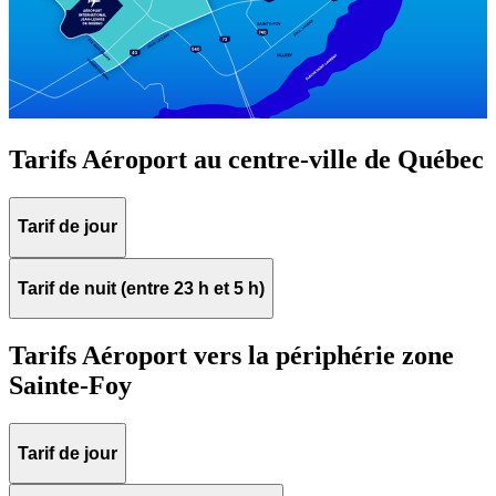
les
restaurants
Atikuss
Best
Tarifs Aéroport au centre-ville de Québec
Buy
Florin
Québec
Hors
Tarif de jour
Taxes
Relay
Spectrum
Tarif de nuit (entre 23 h et 5 h)
Toutes
les
boutiques
Tarifs Aéroport vers la périphérie zone
Sainte-Foy
Aire
Tarif de jour
de
jeux