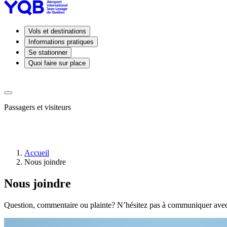
Vols et destinations
Informations pratiques
Se stationner
Quoi faire sur place
Passagers et visiteurs
Accueil
Nous joindre
Arrivées
Départs
Nous joindre
Prendre
ou
déposer
Question, commentaire ou plainte? N’hésitez pas à communiquer ave
un
passager