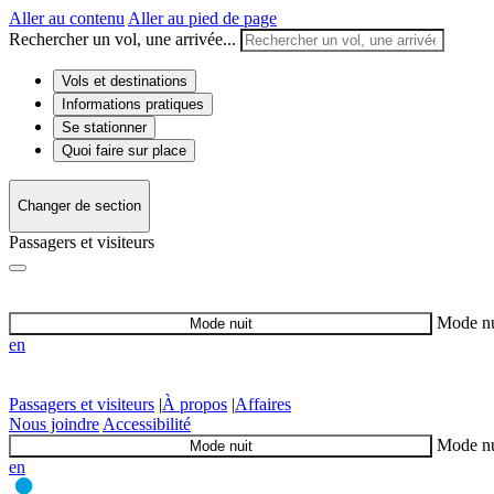
Aller au contenu
Aller au pied de page
Rechercher un vol, une arrivée...
Vols et destinations
Informations pratiques
Se stationner
Quoi faire sur place
Changer de section
Passagers et visiteurs
Mode nu
Mode nuit
en
Passagers et visiteurs
|
À propos
|
Affaires
Nous joindre
Accessibilité
Mode nu
Mode nuit
en