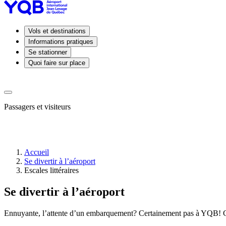
Vols et destinations
Informations pratiques
Se stationner
Quoi faire sur place
Passagers et visiteurs
Accueil
Se divertir à l’aéroport
Arrivées
Escales littéraires
Départs
Prendre
Se divertir à l’aéroport
ou
déposer
un
Ennuyante, l’attente d’un embarquement? Certainement pas à YQB! Grâce
passager