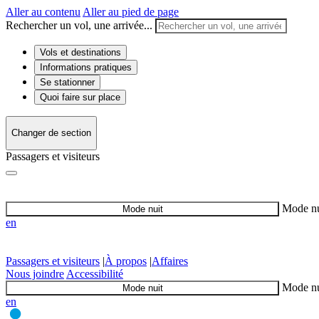
Aller au contenu
Aller au pied de page
Rechercher un vol, une arrivée...
Vols et destinations
Informations pratiques
Se stationner
Quoi faire sur place
Changer de section
Passagers et visiteurs
Mode nu
Mode nuit
en
Passagers et visiteurs
|
À propos
|
Affaires
Nous joindre
Accessibilité
Mode nu
Mode nuit
en