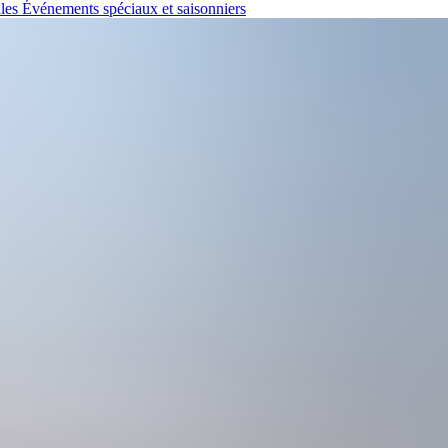
ales
Événements spéciaux et saisonniers