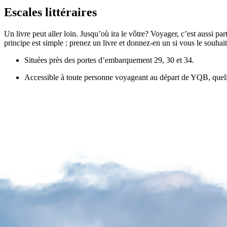
Escales littéraires
Un livre peut aller loin. Jusqu’où ira le vôtre? Voyager, c’est aussi p
Atikuss
principe est simple : prenez un livre et donnez-en un si vous le souhait
Best
Buy
Situées près des portes d’embarquement 29, 30 et 34.
Florin
Québec
Accessible à toute personne voyageant au départ de YQB, quelle
Hors
Taxes
Relay
Spectrum
Toutes
les
boutiques
Aire
de
jeux
Fauteuils
de