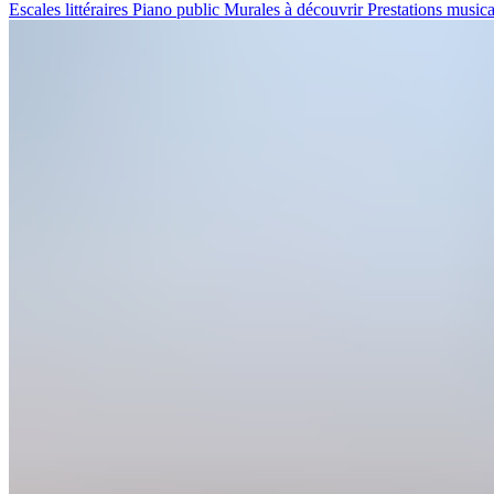
Escales littéraires
Piano public
Murales à découvrir
Prestations music
Avantages
de
décoller
de
YQB
Destinations
Transporteurs
aériens
Agences
de
voyage
Visiter
Québec
Préparez
votre
retour
en