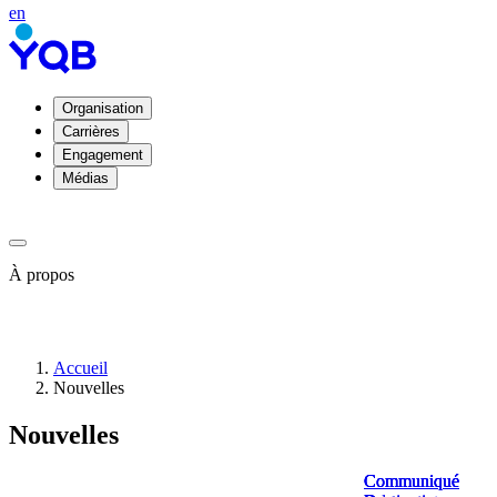
en
Organisation
Carrières
Engagement
Médias
À propos
À
Accueil
propos
Nouvelles
de
YQB
Nouvelles
Direction
et
conseil
Communiqué
Communiqué
Communiqué
Communiqué
d'administration