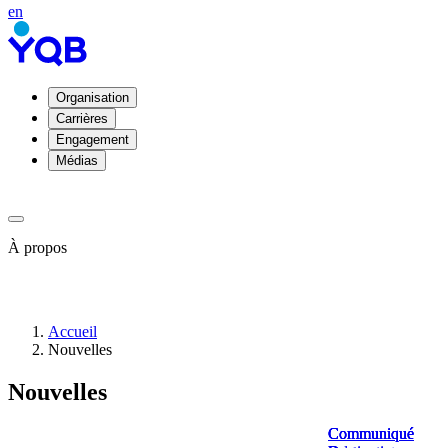
en
Organisation
Carrières
Engagement
Médias
À propos
À
Accueil
propos
Nouvelles
de
YQB
Nouvelles
Direction
et
conseil
Communiqué
Communiqué
Communiqué
Communiqué
d'administration