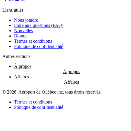
les
restaurants
Liens utiles
Nous joindre
Foire aux questions (FAQ)
Nouvelles
Atikuss
Blogue
Best
Termes et conditions
Buy
Politique de confidentialité
Florin
Québec
Autres sections
Hors
Taxes
À propos
Relay
Spectrum
Affaires
Toutes
les
boutiques
© 2026, Aéroport de Québec inc, tous droits réservés.
Termes et conditions
Politique de confidentialité
Aire
de
jeux