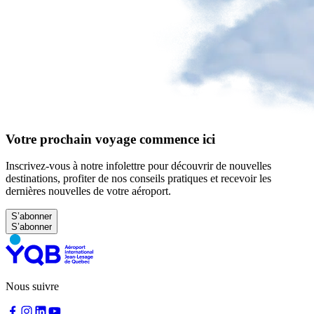
à
YQB
Aire
d'attente
gratuite
Aide
et
FAQ
Votre prochain voyage commence ici
A&W
Blaxton
Inscrivez-vous à notre infolettre pour découvrir de nouvelles
Brûlerie
destinations, profiter de nos conseils pratiques et recevoir les
Rousseau
dernières nouvelles de votre aéroport.
par
Nourcy
S’abonner
Lobbie
Nourcy
Café
Traiteur
Sagamité
Distributrices
Nous suivre
alimentaires
Tous