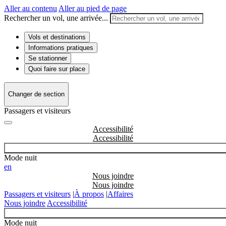
Aller au contenu
Aller au pied de page
Rechercher un vol, une arrivée...
Vols et destinations
Informations pratiques
Se stationner
Quoi faire sur place
Changer de section
Passagers et visiteurs
Accessibilité
Mode nuit
en
Nous joindre
Passagers et visiteurs
|
À propos
|
Affaires
Nous joindre
Accessibilité
Mode nuit