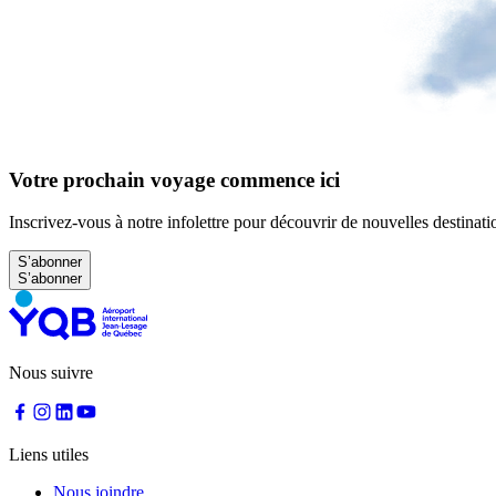
Aire
d'attente
gratuite
Aide
et
FAQ
Votre prochain voyage commence ici
A&W
Blaxton
Inscrivez-vous à notre infolettre pour découvrir de nouvelles destinatio
Brûlerie
Rousseau
S’abonner
par
Nourcy
Lobbie
Nourcy
Café
Traiteur
Nous suivre
Sagamité
Distributrices
alimentaires
Tous
Liens utiles
les
restaurants
Nous joindre