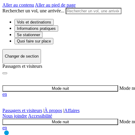
Aller au contenu
Aller au pied de page
Rechercher un vol, une arrivée...
Vols et destinations
Informations pratiques
Se stationner
Quoi faire sur place
Changer de section
Passagers et visiteurs
Mode nu
Mode nuit
en
Passagers et visiteurs
|
À propos
|
Affaires
Nous joindre
Accessibilité
Mode nu
Mode nuit
en