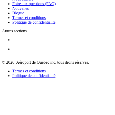
Foire aux questions (FAQ)
Nouvelles
Blogue
Termes et conditions
Atikuss
Politique de confidentialité
Best
Buy
Autres sections
Florin
Québec
Hors
Taxes
Relay
Spectrum
Toutes
© 2026, Aéroport de Québec inc, tous droits réservés.
les
boutiques
Termes et conditions
Politique de confidentialité
Aire
de
jeux
Fauteuils
de